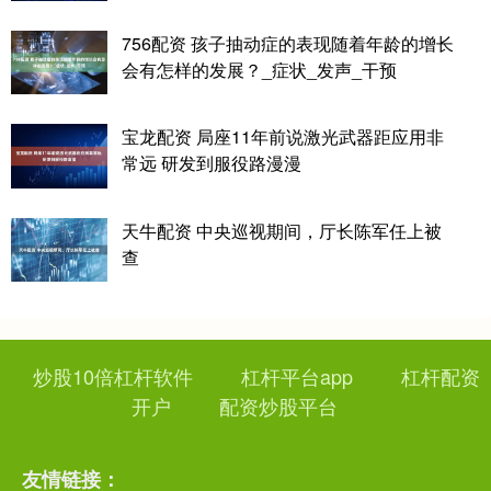
756配资 孩子抽动症的表现随着年龄的增长
会有怎样的发展？_症状_发声_干预
宝龙配资 局座11年前说激光武器距应用非
常远 研发到服役路漫漫
天牛配资 中央巡视期间，厅长陈军任上被
查
炒股10倍杠杆软件
杠杆平台app
杠杆配资
开户
配资炒股平台
友情链接：