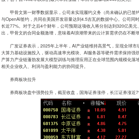
甲骨文第一财季数据显示，公司未实现履约义务（尚未确认的已签约收入
与OpenAI签约，共同在美国开发容量达到4.5吉瓦的数据中心。公司同
长近77%。对于之后4个财年，公司预期这项收入将分别达到320亿美元、
出，甲骨文的合同金额激增，意味着AI浪潮带来的云计算需求仍在不断增
广发证券表示，2025年上半年，AI产业链维持高景气，呈现全球市
大算力基础设施投入，驱动高速率光模块、AI服务器等硬件需求保持强
产算力产业链蓬勃发展大模型训练与推理应用正在全球范围内规模化落地。
相关企业收入、利润与盈利能力的协同提升。
券商板块拉升
券商板块盘中强势拉升，截至收盘，国海证券涨停，长江证券涨近7%