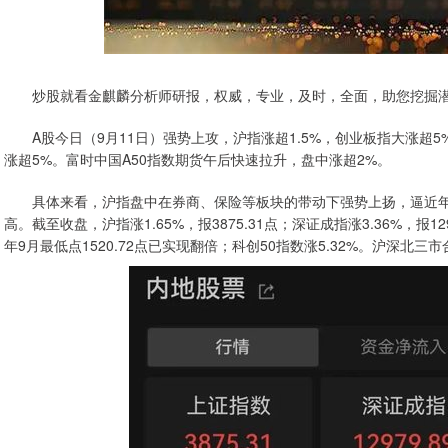
炒股就看金麒麟分析师研报，权威，专业，及时，全面，助您挖掘潜
A股今日（9月11日）强势上攻，沪指涨超1.5%，创业板指大涨超5%
涨超5%。富时中国A50指数期货午后快速拉升，盘中涨超2%。
具体来看，沪指盘中在券商、保险等板块的带动下强势上扬，逼近年
高。截至收盘，沪指涨1.65%，报3875.31点；深证成指涨3.36%，报129
年9月最低点1520.72点已实现翻倍；科创50指数涨5.32%。沪深北三