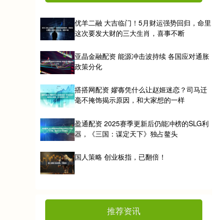
优羊二融 大吉临门！5月财运强势回归，命里
这次要发大财的三大生肖，喜事不断
亚晶金融配资 能源冲击波持续 各国应对通胀
政策分化
搭搭网配资 嫪毐凭什么让赵姬迷恋？司马迁
毫不掩饰揭示原因，和大家想的一样
盈通配资 2025赛季更新后仍能冲榜的SLG利
器，《三国：谋定天下》独占鳌头
国人策略 创业板指，已翻倍！
推荐资讯