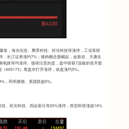
体爆发，海光信息、腾景科技、炬光科技等涨停，工业富联
停，长江证券涨约7%；猪肉概念股崛起，金新农、天康生
南电路等均涨停。值得注意的是，盘中斩获7连板的首开股
能（600173）尾盘亦打开涨停，收盘涨约5%。
%，药明康德、美团跌超5%。
技、炬光科技、四会富仕等20%涨停，胜宏科技涨超16%