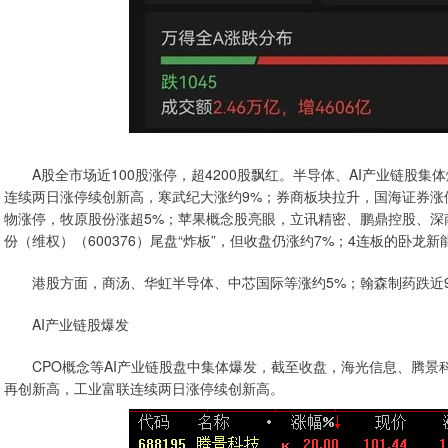
A股全市场近100股涨停，超4200股飘红。半导体、AI产业链股集
连续两日涨停续创新高，寒武纪大涨约9%；券商板块拉升，国海证券涨
物涨停，牧原股份涨超5%；苹果概念股亮眼，立讯精密、鹏鼎控股、深
份（维权）（600376）尾盘“炸板”，但收盘仍涨约7%；4连板的卧龙新
港股方面，商汤、华虹半导体、中芯国际等涨约5%；翰森制药跌近9
AI产业链股爆发
CPO概念等AI产业链股盘中集体爆发，截至收盘，海光信息、腾景科
再创新高，工业富联连续两日涨停续创新高。