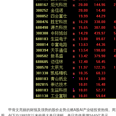
甲骨文亮丽的财报及强势的股价走势点燃A股AI产业链投资热情。周三，
股，创下自1992年以来的最大单日涨幅，单日市值暴增2440亿美元。