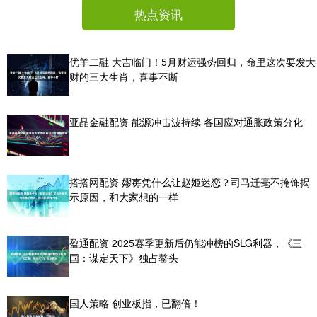
热点资讯
优羊二融 大吉临门！5月财运强势回归，命里这次要发大
财的三大生肖，喜事不断
亚晶金融配资 能源冲击波持续 各国应对通胀政策分化
搭搭网配资 嫪毐凭什么让赵姬迷恋？司马迁毫不掩饰揭
示原因，和大家想的一样
盈通配资 2025赛季更新后仍能冲榜的SLG利器，《三
国：谋定天下》独占鳌头
国人策略 创业板指，已翻倍！