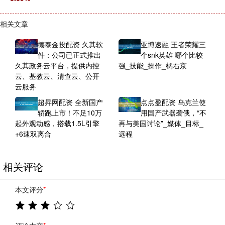
相关文章
德泰金投配资 久其软
亚博速融 王者荣耀三
件：公司已正式推出
个snk英雄 哪个比较
久其政务云平台，提供内控
强_技能_操作_橘右京
云、基教云、清查云、公开
云服务
超昇网配资 全新国产
点点盈配资 乌克兰使
轿跑上市！不足10万
用国产武器袭俄，“不
起外观动感，搭载1.5L引擎
再与美国讨论”_媒体_目标_
+6速双离合
远程
相关评论
本文评分
*