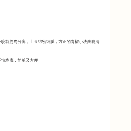
一咬就筋肉分离，土豆绵密细腻，方正的青椒小块爽脆清
不怕糊底，简单又方便！