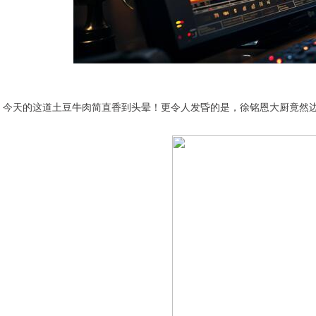
今天的这道土豆牛肉简直香到头晕！更令人发昏的是，徐铭恩大厨竟然边做边