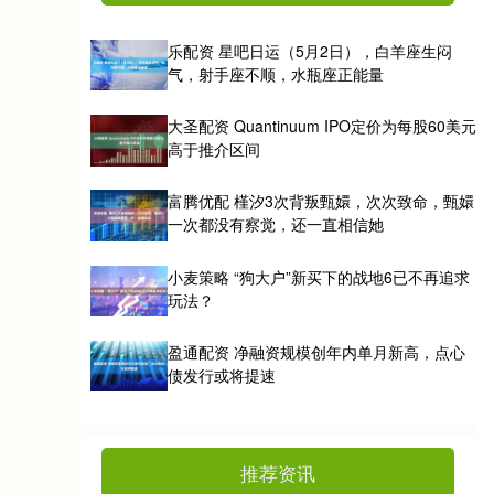
乐配资 星吧日运（5月2日），白羊座生闷
气，射手座不顺，水瓶座正能量
大圣配资 Quantinuum IPO定价为每股60美元
高于推介区间
富腾优配 槿汐3次背叛甄嬛，次次致命，甄嬛
一次都没有察觉，还一直相信她
小麦策略 “狗大户”新买下的战地6已不再追求
玩法？
盈通配资 净融资规模创年内单月新高，点心
债发行或将提速
推荐资讯