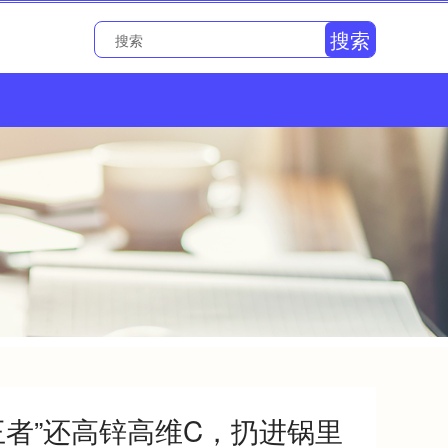
搜索
王者”还高锌高维C，扔进锅里