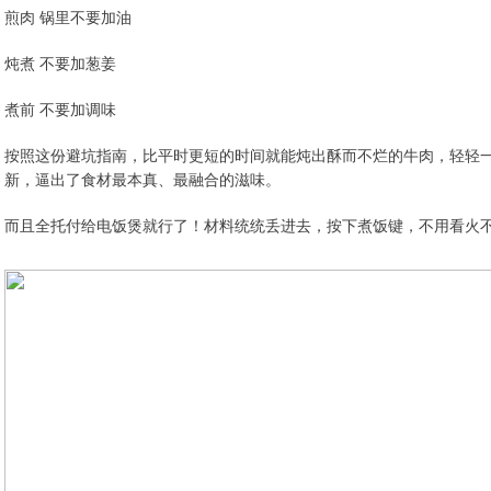
煎肉 锅里不要加油
炖煮 不要加葱姜
煮前 不要加调味
按照这份避坑指南，比平时更短的时间就能炖出酥而不烂的牛肉，轻轻
新，逼出了食材最本真、最融合的滋味。
而且全托付给电饭煲就行了！材料统统丢进去，按下煮饭键，不用看火